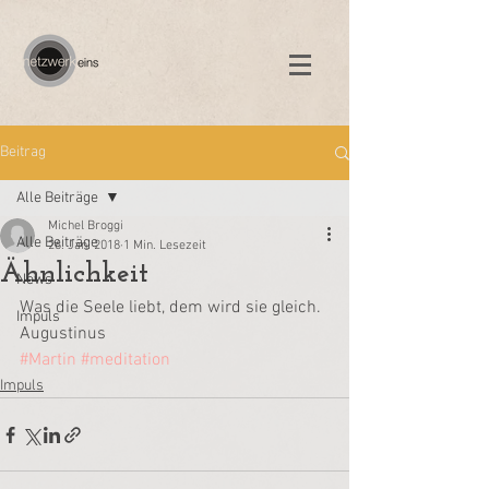
Beitrag
Alle Beiträge
Michel Broggi
Alle Beiträge
26. Jan. 2018
1 Min. Lesezeit
Ähnlichkeit
News
Was die Seele liebt, dem wird sie gleich.
Impuls
Augustinus
#Martin
#meditation
Impuls