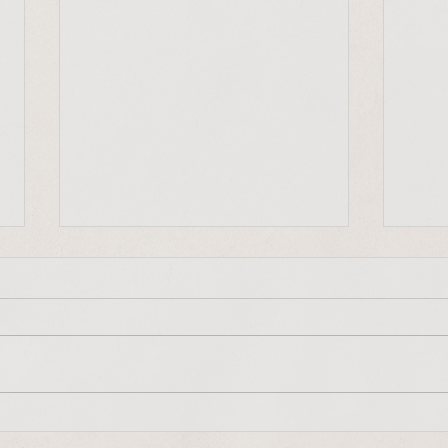
"Frieden beginnt bei uns
Mit-
selbst"
"Jede
"Frieden, Gerechtigkeit und die
Ausdr
Bewahrung der Schöpfung
entsc
beginnen in uns selbst, in
auf u
unserem kleinen Alltag. Diese
vorang
Grundhaltungen bestimmen...