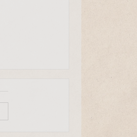
Entscheid
r Mensch ist ein einmaliger
uck des Universums. Er
heidet mit, wie die Evolution
nserem Planeten weiter
eht."...