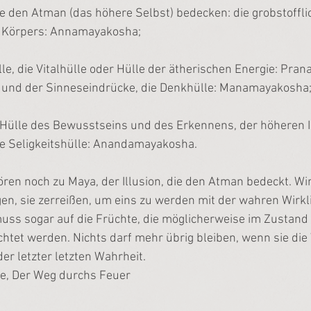
ie den Atman (das höhere Selbst) bedecken: die grobstofflic
n Körpers: Annamayakosha;
lle, die Vitalhülle oder Hülle der ätherischen Energie: Pra
 und der Sinneseindrücke, die Denkhülle: Manamayakosha
 Hülle des Bewusstseins und des Erkennens, der höheren In
e Seligkeitshülle: Anandamayakosha.
ören noch zu Maya, der Illusion, die den Atman bedeckt. W
igen, sie zerreißen, um eins zu werden mit der wahren Wirkli
uss sogar auf die Früchte, die möglicherweise im Zustand
chtet werden. Nichts darf mehr übrig bleiben, wenn sie die
er letzter letzten Wahrheit.
ie, Der Weg durchs Feuer