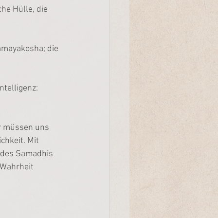
he Hülle, die 
namayakosha; die 
;
telligenz: 
ir müssen uns 
chkeit. Mit 
 des Samadhis 
 Wahrheit 