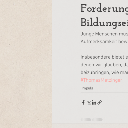
Forderung
Bildungse
Junge Menschen müsse
Aufmerksamkeit bewus
Insbesondere bietet e
denen wir glauben, da
beizubringen, wie man
#ThomasMetzinger
Impuls