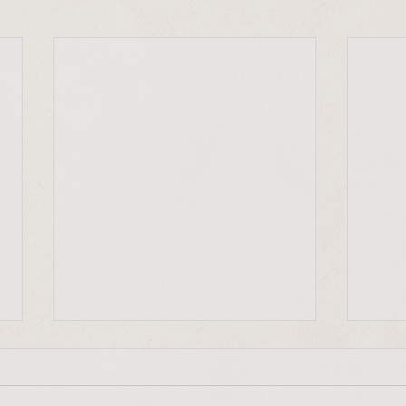
"Frieden beginnt bei uns
Mit-
selbst"
"Jede
"Frieden, Gerechtigkeit und die