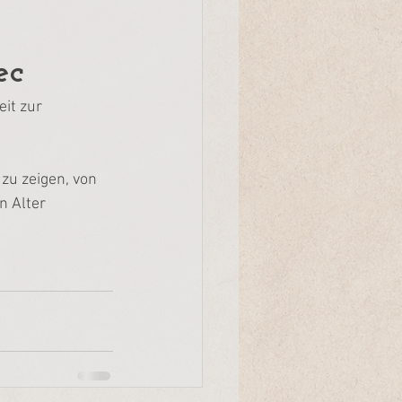
ec
it zur 
zu zeigen, von 
n Alter 