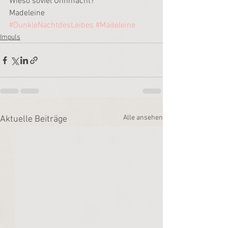
Wieso soviel Ohnmacht?
Madeleine
#DunkleNachtdesLeibes
#Madeleine
Impuls
Alle ansehen
Aktuelle Beiträge