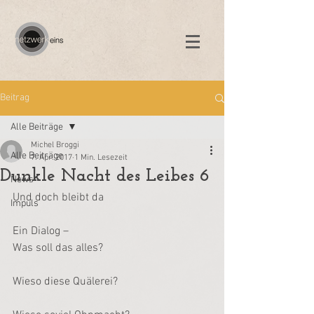
Beitrag
Alle Beiträge
Michel Broggi
Alle Beiträge
7. Apr. 2017
1 Min. Lesezeit
Dunkle Nacht des Leibes 6
News
Und doch bleibt da
Impuls
Ein Dialog –
Was soll das alles?
Wieso diese Quälerei?