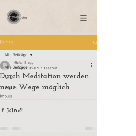
Beitrag
Alle Beiträge
Michel Broggi
Alle Beiträge
28. Apr. 2019
0 Min. Lesezeit
Durch Meditation werden
News
neue Wege möglich
Impuls
Impuls