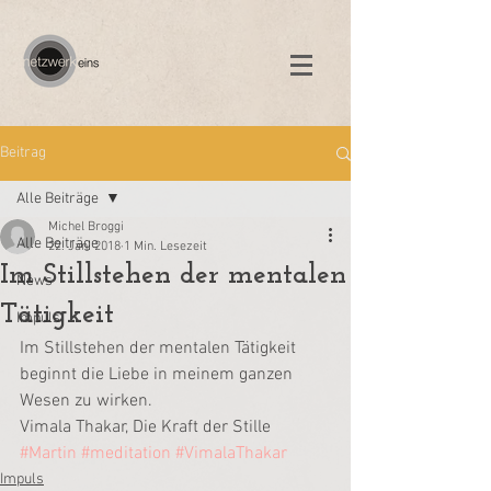
Beitrag
Alle Beiträge
Michel Broggi
Alle Beiträge
22. Jan. 2018
1 Min. Lesezeit
Im Stillstehen der mentalen
News
Tätigkeit
Impuls
Im Stillstehen der mentalen Tätigkeit 
beginnt die Liebe in meinem ganzen 
Wesen zu wirken.
Vimala Thakar, Die Kraft der Stille
#Martin
#meditation
#VimalaThakar
Impuls