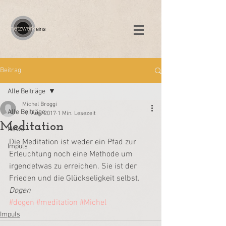
Beitrag
Alle Beiträge
Michel Broggi
Alle Beiträge
17. Aug. 2017
1 Min. Lesezeit
Meditation
News
Die Meditation ist weder ein Pfad zur 
Impuls
Erleuchtung noch eine Methode um 
irgendetwas zu erreichen. Sie ist der 
Frieden und die Glückseligkeit selbst.
Dogen
#dogen
#meditation
#Michel
Impuls