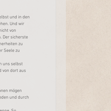
elbst und in den 
hen. Und wir 
nicht von 
 Der sicherste 
herheiten zu 
r Seele zu 
n uns selbst 
d von dort aus 
ionen mögen 
ieden und durch 
nenne. So 