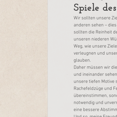
Spiele de
Wir sollten unsere Zi
anderen sehen – dies
sollten die Reinheit 
unseren niederen Wün
Weg, wie unsere Ziele
verleugnen und unser
glauben.
Daher müssen wir die
und ineinander sehen,
unsere tiefen Motive 
Rachefeldzüge und Fei
übereinstimmen, sond
notwendig und unverme
eine bessere Abstim
Und so, meine Freunde