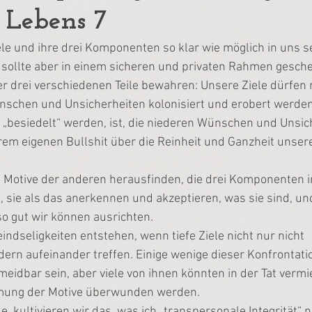
s Lebens 7
ele und ihre drei Komponenten so klar wie möglich in uns s
 sollte aber in einem sicheren und privaten Rahmen gesche
der drei verschiedenen Teile bewahren: Unsere Ziele dürfen 
schen und Unsicherheiten kolonisiert und erobert werden.
 „besiedelt“ werden, ist, die niederen Wünschen und Unsic
em eigenen Bullshit über die Reinheit und Ganzheit unsere
 Motive der anderen herausfinden, die drei Komponenten i
 sie als das anerkennen und akzeptieren, was sie sind, un
so gut wir können ausrichten.
ndseligkeiten entstehen, wenn tiefe Ziele nicht nur nicht 
ern aufeinander treffen. Einige wenige dieser Konfrontat
idbar sein, aber viele von ihnen könnten in der Tat verm
mung der Motive überwunden werden.
, kultivieren wir das, was ich „transpersonale Integrität“ 