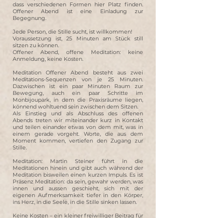
dass verschiedenen Formen hier Platz finden.
Offener Abend ist eine Einladung zur
Begegnung.
Jede Person, die Stille sucht, ist willkommen!
Voraussetzung ist, 25 Minuten am Stück still
sitzen zu können.
Offener Abend, offene Meditation: keine
Anmeldung, keine Kosten.
Meditation Offener Abend besteht aus zwei
Meditations-Sequenzen von je 25 Minuten.
Dazwischen ist ein paar Minuten Raum zur
Bewegung, auch ein paar Schritte im
Monbijoupark, in dem die Praxisräume liegen,
könnend wohltuend sein zwischen dem Sitzen.
Als Einstieg und als Abschluss des offenen
Abends treten wir miteinander kurz in Kontakt
und teilen einander etwas von dem mit, was in
einem gerade vorgeht. Worte, die aus dem
Moment kommen, vertiefen den Zugang zur
Stille.
Meditation: Martin Steiner führt in die
Meditationen hinein und gibt auch während der
Meditation bisweilen einen kurzen Impuls. Es ist
Präsenz Meditation: da sein, gewahr werden, was
innen und aussen geschieht, sich mit der
eigenen Aufmerksamkeit tiefer in den Körper,
ins Herz, in die Seele, in die Stille sinken lassen.
Keine Kosten – ein kleiner freiwilliger Beitrag für