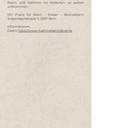
Raum und Rahmen ins Körbchen ist jedoch
willkommen.
Ort: Praxis für Atem - Körper - Bewusstsein,
Sulgenbachstrasse 5, 3007 Bern.
Informationen,
Daten:
https://www.martinrafael.ch/events