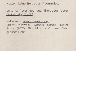
Kosten: keine, Beitrag an Raummiete
Leitung: Peter Neuhaus, Therapeut (
peter-
neuhaus@gmx.ch
)
siehe auch:
www.bigmind.org
Literaturhinweis: Dennis Genpo Merzel
Roshi (2012): Big Mind - Grosser Geist,
grosses Herz
Austauschgruppen
Zur Zeit gibt es im NetzwerkEINS 2 aktive
Gruppen
Was bewegt mich ich in meinem Leben?