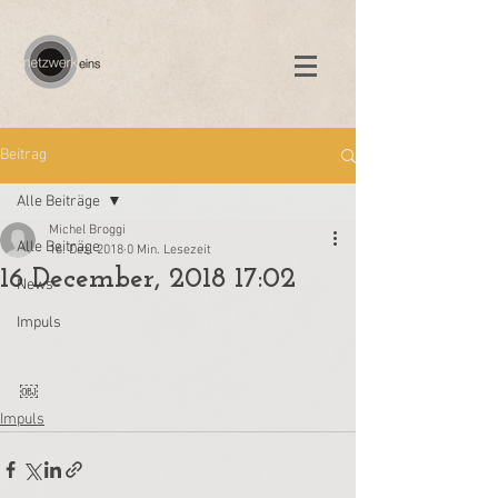
Beitrag
Alle Beiträge
Michel Broggi
Alle Beiträge
16. Dez. 2018
0 Min. Lesezeit
16 December, 2018 17:02
News
Impuls
￼
Impuls