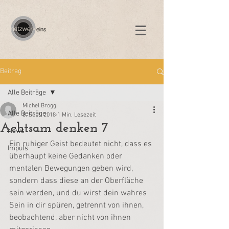
Beitrag
Alle Beiträge
Michel Broggi
Alle Beiträge
8. Sept. 2018
1 Min. Lesezeit
Achtsam denken 7
News
Ein ruhiger Geist bedeutet nicht, dass es 
Impuls
überhaupt keine Gedanken oder 
mentalen Bewegungen geben wird, 
sondern dass diese an der Oberfläche 
sein werden, und du wirst dein wahres 
Sein in dir spüren, getrennt von ihnen, 
beobachtend, aber nicht von ihnen 