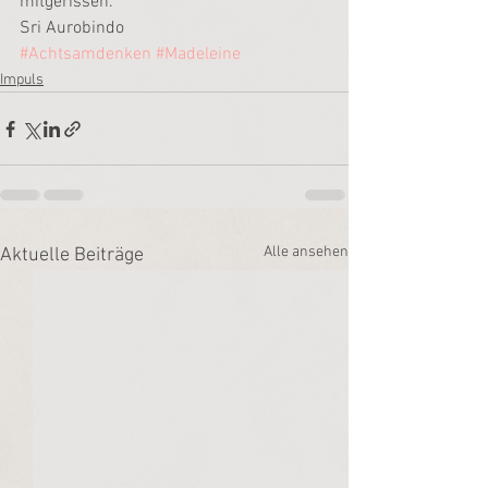
mitgerissen.
Sri Aurobindo
#Achtsamdenken
#Madeleine
Impuls
Alle ansehen
Aktuelle Beiträge