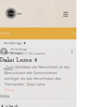
Beitrag
Alle Beiträge
Michel Broggi
Alle Beiträge
21. Juni 2017
1 Min. Lesezeit
Dalai Lama 4
News
„Zum Überleben der Menschheit ist das 
Impuls
Bewusstsein des Gemeinsamen 
wichtiger als das Hervorheben des 
Trennenden.“ Dalai Lama
#Peter
Impuls