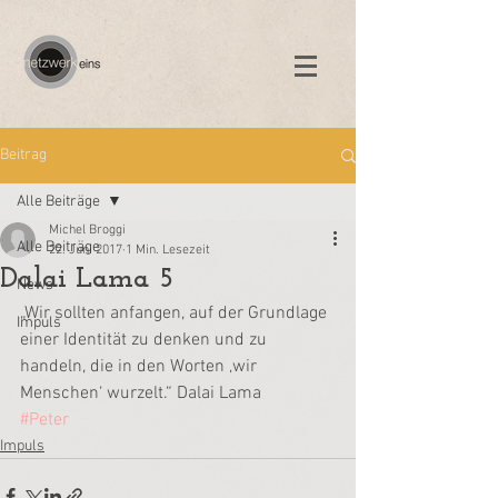
Beitrag
Alle Beiträge
Michel Broggi
Alle Beiträge
22. Juni 2017
1 Min. Lesezeit
Dalai Lama 5
News
„Wir sollten anfangen, auf der Grundlage 
Impuls
einer Identität zu denken und zu 
handeln, die in den Worten ‚wir 
Menschen‘ wurzelt.“ Dalai Lama
#Peter
Impuls