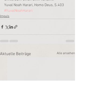
Yuval Noah Harari, Homo Deus, S.403
#YuvalNoahHarari
Impuls
Alle ansehen
Aktuelle Beiträge