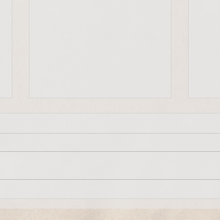
"Frieden beginnt bei uns
Mit-
selbst"
"Jede
"Frieden, Gerechtigkeit und die
Ausdr
Bewahrung der Schöpfung
entsc
beginnen in uns selbst, in
auf u
unserem kleinen Alltag. Diese
vorang
Grundhaltungen bestimmen...