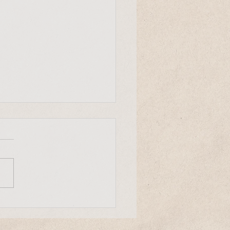
Entscheid
r Mensch ist ein einmaliger
uck des Universums. Er
heidet mit, wie die Evolution
nserem Planeten weiter
eht."...