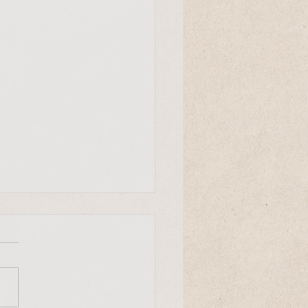
Entscheid
r Mensch ist ein einmaliger
uck des Universums. Er
heidet mit, wie die Evolution
nserem Planeten weiter
eht."...