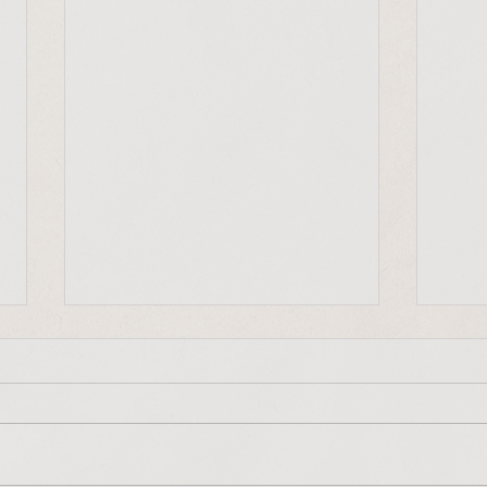
"Frieden beginnt bei uns
Mit-
selbst"
"Jede
"Frieden, Gerechtigkeit und die
Ausdr
Bewahrung der Schöpfung
entsc
beginnen in uns selbst, in
auf u
unserem kleinen Alltag. Diese
vorang