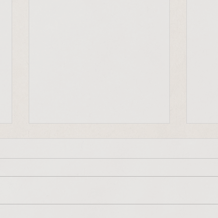
"Frieden beginnt bei uns
Mit-
selbst"
"Jede
"Frieden, Gerechtigkeit und die
Ausdr
Bewahrung der Schöpfung
entsc
beginnen in uns selbst, in
auf u
unserem kleinen Alltag. Diese
vorang
Grundhaltungen bestimmen...