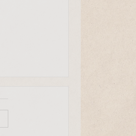
Entscheid
r Mensch ist ein einmaliger
uck des Universums. Er
heidet mit, wie die Evolution
nserem Planeten weiter
eht."...