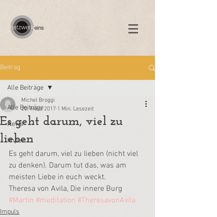
Beitrag
Alle Beiträge
Michel Broggi
Alle Beiträge
20. März 2017
1 Min. Lesezeit
Es geht darum, viel zu
News
lieben
Impuls
Es geht darum, viel zu lieben (nicht viel 
zu denken). Darum tut das, was am 
meisten Liebe in euch weckt.
Theresa von Avila, Die innere Burg
#Martin
#meditation
#TheresavonAvila
Impuls