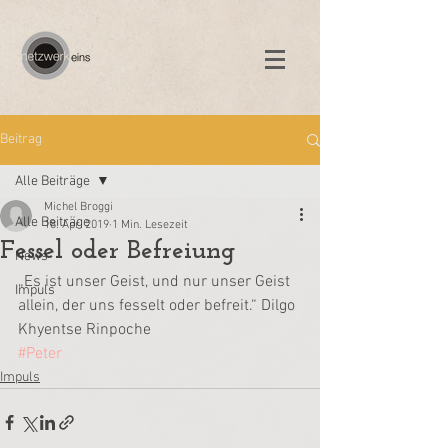
Beitrag
Alle Beiträge
Michel Broggi
Alle Beiträge
18. Apr. 2019
1 Min. Lesezeit
Fessel oder Befreiung
News
„Es ist unser Geist, und nur unser Geist 
Impuls
allein, der uns fesselt oder befreit.“ Dilgo 
Khyentse Rinpoche
#Peter
Impuls