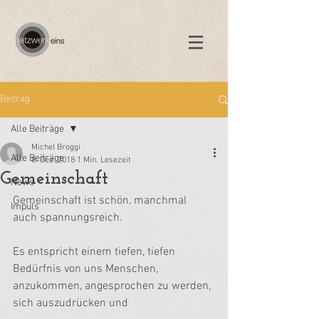
Beitrag
Alle Beiträge
Michel Broggi
Alle Beiträge
8. Dez. 2018
1 Min. Lesezeit
Gemeinschaft
News
Gemeinschaft ist schön, manchmal 
Impuls
auch spannungsreich.
Es entspricht einem tiefen, tiefen 
Bedürfnis von uns Menschen, 
anzukommen, angesprochen zu werden, 
sich auszudrücken und