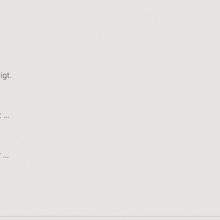
igt.
t …
r …