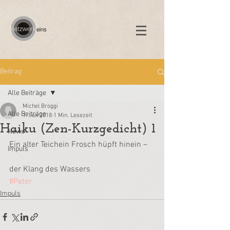
Beitrag
Alle Beiträge
Michel Broggi
Alle Beiträge
1. Juli 2018
1 Min. Lesezeit
Haiku (Zen-Kurzgedicht) 1
News
Ein alter Teichein Frosch hüpft hinein –
Impuls
der Klang des Wassers
#Peter
Impuls