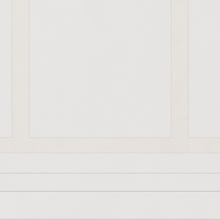
"Frieden beginnt bei uns
Mit-
selbst"
"Jede
"Frieden, Gerechtigkeit und die
Ausdr
Bewahrung der Schöpfung
entsc
beginnen in uns selbst, in
auf u
unserem kleinen Alltag. Diese
vorang