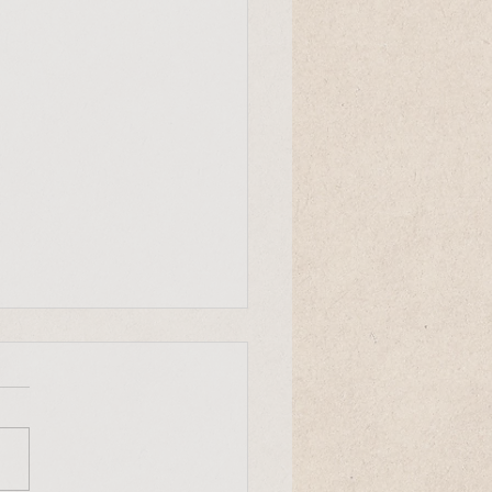
Entscheid
r Mensch ist ein einmaliger
uck des Universums. Er
heidet mit, wie die Evolution
nserem Planeten weiter
eht."...