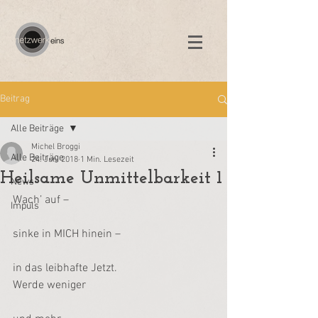
Beitrag
Alle Beiträge
Michel Broggi
Alle Beiträge
24. Juni 2018
1 Min. Lesezeit
Heilsame Unmittelbarkeit 1
News
Wach’ auf –
Impuls
sinke in MICH hinein –
in das leibhafte Jetzt.
Werde weniger