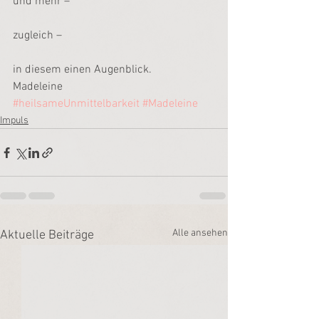
und mehr –
zugleich –
in diesem einen Augenblick.
Madeleine
#heilsameUnmittelbarkeit
#Madeleine
Impuls
Alle ansehen
Aktuelle Beiträge