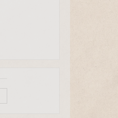
Entscheid
r Mensch ist ein einmaliger
uck des Universums. Er
heidet mit, wie die Evolution
nserem Planeten weiter
eht."...