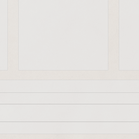
"Frieden beginnt bei uns
Mit-
selbst"
"Jede
"Frieden, Gerechtigkeit und die
Ausdr
Bewahrung der Schöpfung
entsc
beginnen in uns selbst, in
auf u
unserem kleinen Alltag. Diese
vorang
Grundhaltungen bestimmen...