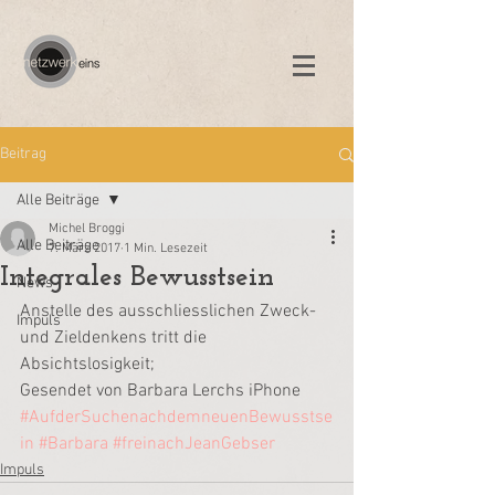
Beitrag
Alle Beiträge
Michel Broggi
Alle Beiträge
7. März 2017
1 Min. Lesezeit
Integrales Bewusstsein
News
Anstelle des ausschliesslichen Zweck- 
Impuls
und Zieldenkens tritt die 
Absichtslosigkeit;
Gesendet von Barbara Lerchs iPhone
#AufderSuchenachdemneuenBewusstse
in
#Barbara
#freinachJeanGebser
Impuls