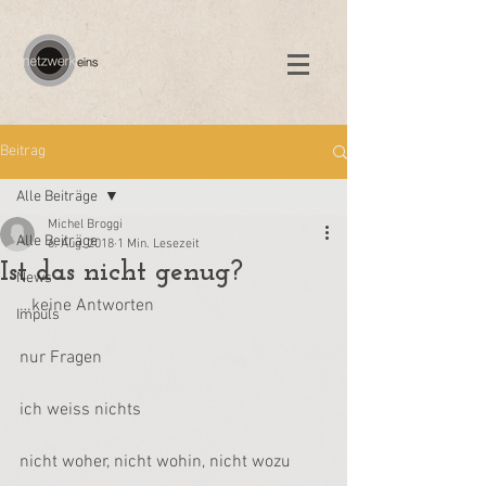
Beitrag
Alle Beiträge
Michel Broggi
Alle Beiträge
6. Aug. 2018
1 Min. Lesezeit
Ist das nicht genug?
News
…keine Antworten
Impuls
nur Fragen
ich weiss nichts
nicht woher, nicht wohin, nicht wozu