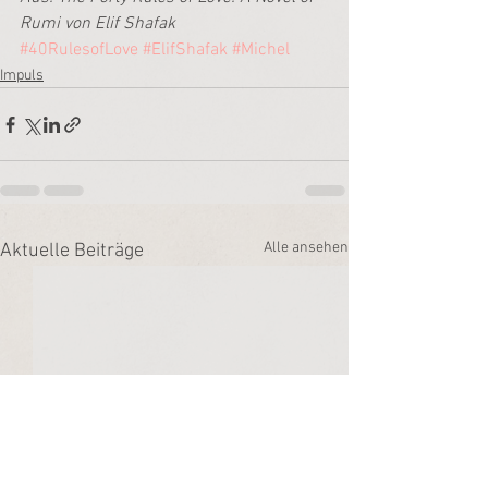
Rumi von Elif Shafak
#40RulesofLove
#ElifShafak
#Michel
Impuls
Alle ansehen
Aktuelle Beiträge