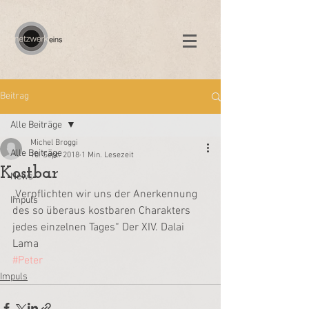
Beitrag
Alle Beiträge
Michel Broggi
Alle Beiträge
10. Sept. 2018
1 Min. Lesezeit
Kostbar
News
„Verpflichten wir uns der Anerkennung 
Impuls
des so überaus kostbaren Charakters 
jedes einzelnen Tages“ Der XIV. Dalai 
Lama
#Peter
Impuls