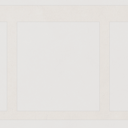
"Frieden beginnt bei uns
Mit-
selbst"