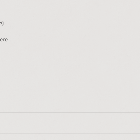
eg
eere