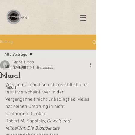
Beitrag
Alle Beiträge
Michel Broggi
Alle Beiträge
2. Aug. 2019
1 Min. Lesezeit
Moral
News
Was heute moralisch offensichtlich und 
Impuls
intuitiv erscheint, war in der 
Vergangenheit nicht unbedingt so; vieles 
hat seinen Ursprung in nicht 
konformem Denken.
Robert M. Sapolsky, 
Gewalt und 
Mitgefühl: Die Biologie des 