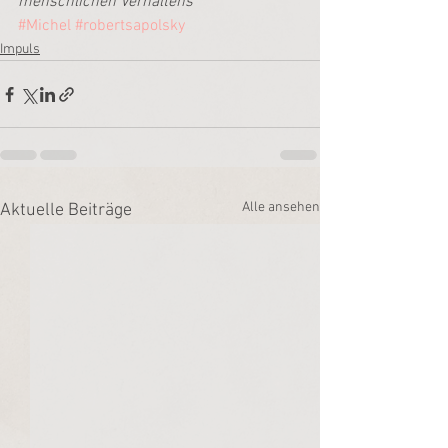
menschlichen Verhaltens
#Michel
#robertsapolsky
Impuls
Alle ansehen
Aktuelle Beiträge