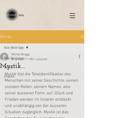
Beitrag
Alle Beiträge
Michel Broggi
Alle Beiträge
5. Juli 2017
1 Min. Lesezeit
Mystik…
News
Mystik löst die Totalidentifikation des 
Impuls
Menschen mit seiner Geschichte, seinen 
sozialen Rollen, seinem Namen, also 
seiner äusseren Form, auf. Glück und 
Frieden werden im Inneren entdeckt 
und unabhängig von der äusseren 
Situation zugänglich. Mystik ist das 