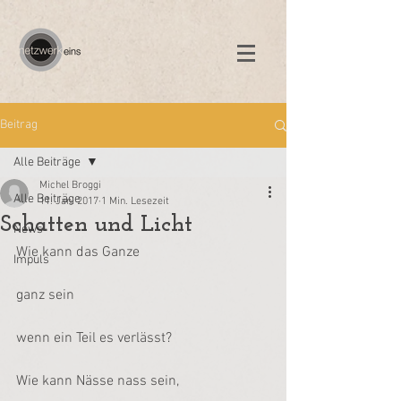
Beitrag
Alle Beiträge
Michel Broggi
Alle Beiträge
11. Jan. 2017
1 Min. Lesezeit
Schatten und Licht
News
Wie kann das Ganze
Impuls
ganz sein
wenn ein Teil es verlässt?
Wie kann Nässe nass sein,