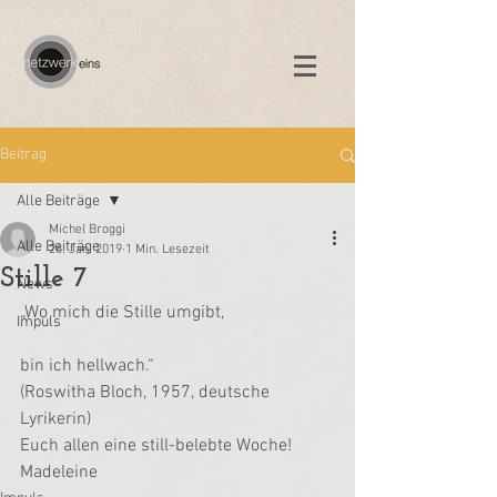
Beitrag
Alle Beiträge
Michel Broggi
Alle Beiträge
26. Jan. 2019
1 Min. Lesezeit
Stille 7
News
„Wo mich die Stille umgibt,
Impuls
bin ich hellwach.“
(Roswitha Bloch, 1957, deutsche 
Lyrikerin)
Euch allen eine still-belebte Woche!
Madeleine