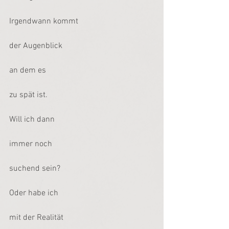
Irgendwann kommt
der Augenblick
an dem es
zu spät ist.
Will ich dann
immer noch
suchend sein?
Oder habe ich
mit der Realität