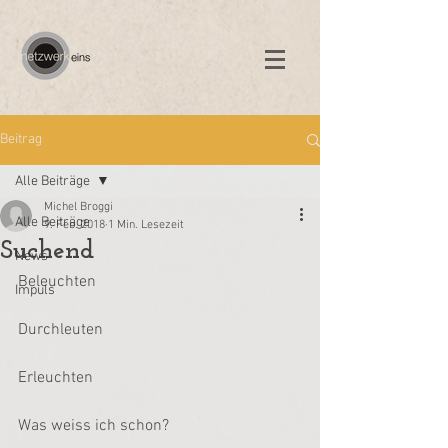
Beitrag
Alle Beiträge
Michel Broggi
Alle Beiträge
9. Feb. 2018
1 Min. Lesezeit
Suchend
News
Beleuchten
Impuls
Durchleuten
Erleuchten
Was weiss ich schon?