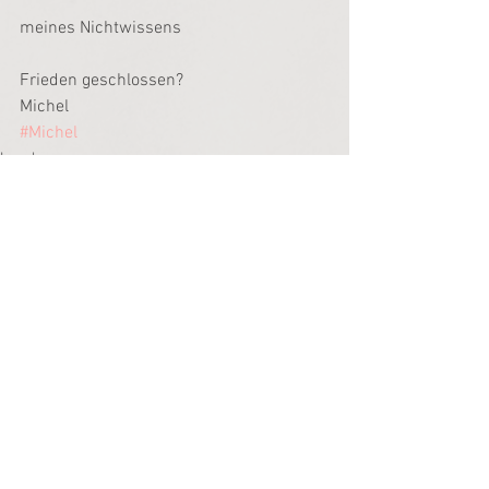
meines Nichtwissens
Frieden geschlossen?
Michel
#Michel
Impuls
Alle ansehen
Aktuelle Beiträge