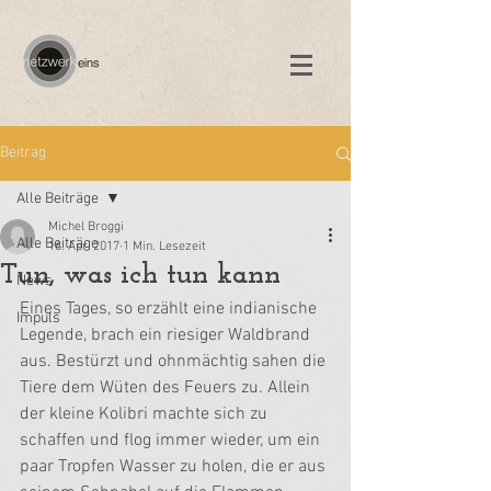
Beitrag
Alle Beiträge
Michel Broggi
Alle Beiträge
16. Apr. 2017
1 Min. Lesezeit
Tun, was ich tun kann
News
Eines Tages, so erzählt eine indianische 
Impuls
Legende, brach ein riesiger Waldbrand 
aus. Bestürzt und ohnmächtig sahen die 
Tiere dem Wüten des Feuers zu. Allein 
der kleine Kolibri machte sich zu 
schaffen und flog immer wieder, um ein 
paar Tropfen Wasser zu holen, die er aus 