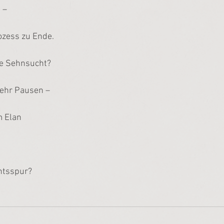
 –
ozess zu Ende.
re Sehnsucht?
mehr Pausen –
 Elan
htsspur?