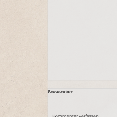
Geeint und makellos
Kommentare
"Alles, was existiert, ist in seiner
Vielfalt geeint und im Wesen
makellos." Anna Gamma: "Ruhig
Kommentar verfassen...