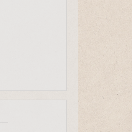
Entscheid
r Mensch ist ein einmaliger
uck des Universums. Er
heidet mit, wie die Evolution