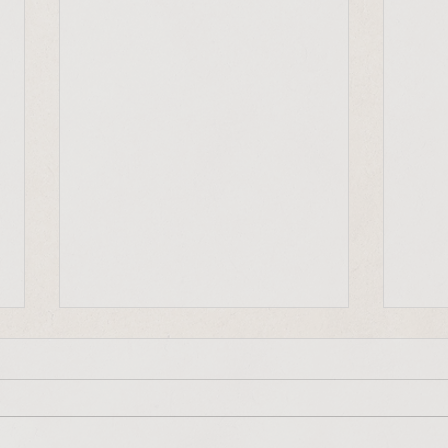
"Frieden beginnt bei uns
Mit-
selbst"
"Jede
"Frieden, Gerechtigkeit und die
Ausdr
Bewahrung der Schöpfung
entsc
beginnen in uns selbst, in