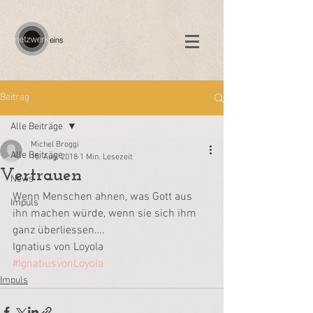
Beitrag
Alle Beiträge
Michel Broggi
Alle Beiträge
15. Aug. 2018
1 Min. Lesezeit
Vertrauen
News
Wenn Menschen ahnen, was Gott aus 
Impuls
ihn machen würde, wenn sie sich ihm 
ganz überliessen….
Ignatius von Loyola
#IgnatiusvonLoyola
Impuls