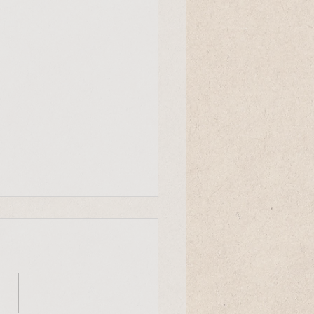
Entscheid
r Mensch ist ein einmaliger
uck des Universums. Er
heidet mit, wie die Evolution
nserem Planeten weiter
eht."...