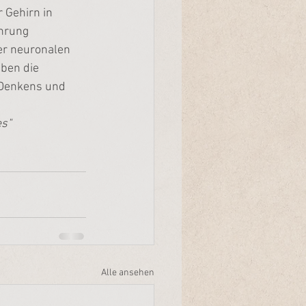
 Gehirn in 
hrung 
r neuronalen 
ben die 
 Denkens und 
es"
Alle ansehen