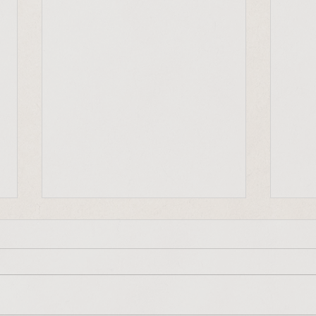
"Frieden beginnt bei uns
Mit-
selbst"
"Jede
"Frieden, Gerechtigkeit und die
Ausdr
Bewahrung der Schöpfung
entsc
beginnen in uns selbst, in
auf u
unserem kleinen Alltag. Diese
vorang