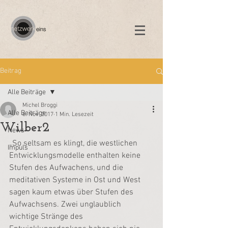
Beitrag
Alle Beiträge
Michel Broggi
Alle Beiträge
6. Nov. 2017
1 Min. Lesezeit
Wilber2
News
„So seltsam es klingt, die westlichen 
Impuls
Entwicklungsmodelle enthalten keine 
Stufen des Aufwachens, und die 
meditativen Systeme in Ost und West 
sagen kaum etwas über Stufen des 
Aufwachsens. Zwei unglaublich 
wichtige Stränge des 