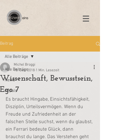
Beitrag
Alle Beiträge
Michel Broggi
Alle Beiträge
15. Dez. 2018
1 Min. Lesezeit
Wissenschaft, Bewusstsein,
News
Ego 7
Impuls
Es braucht Hingabe, Einsichtsfähigkeit, 
Disziplin, Urteilsvermögen. Wenn du 
Freude und Zufriedenheit an der 
falschen Stelle suchst, wenn du glaubst, 
ein Ferrari bedeute Glück, dann 
brauchst du lange. Das Verstehen geht 